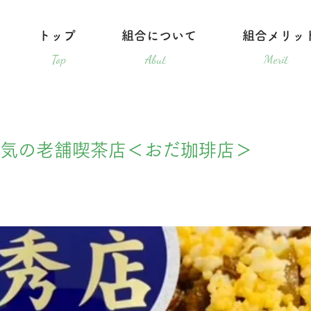
トップ
組合について
組合メリッ
Top
Abut
Merit
気の老舗喫茶店＜おだ珈琲店＞