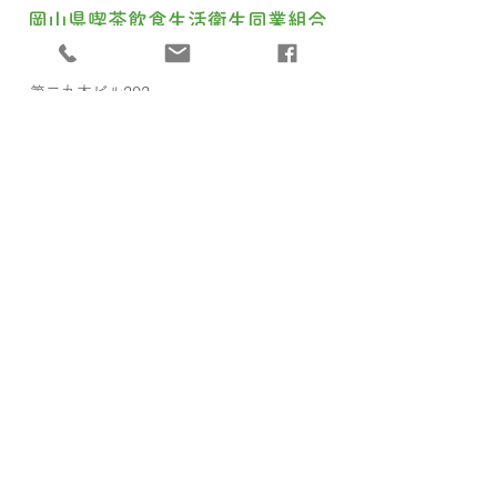
​岡山県喫茶飲食生活衛生同業組合
〒700-0815 岡山市北区野田屋町2-5-15
第二丸本ビル202
TEL
086-222-8014
MAIL
33okayamacafe＠gmail.com
​Copyright ⓒ 2020 岡山県喫茶飲食生活
衛生同業組合 All Rights Reserved.