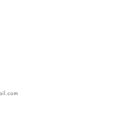
組合加入
はこちら
il.com