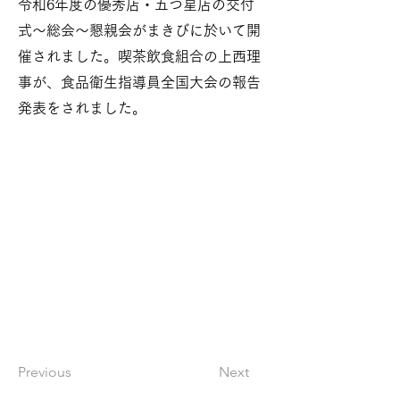
令和6年度の優秀店・五つ星店の交付
式～総会～懇親会がまきびに於いて開
催されました。喫茶飲食組合の上西理
事が、食品衛生指導員全国大会の報告
発表をされました。
Previous
Next