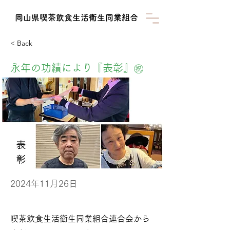
​岡山県喫茶飲食生活衛生同業組合
< Back
永年の功績により『表彰』㊗
2024年11月26日
喫茶飲食生活衛生同業組合連合会から