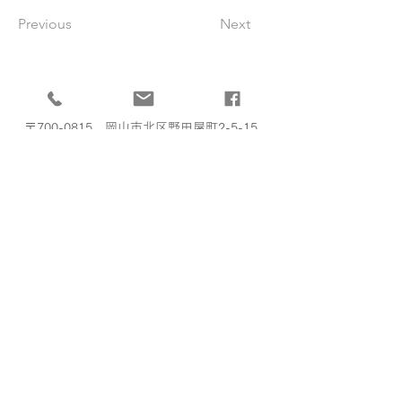
Previous
Next
​岡山県喫茶飲食生活衛生同業組合
〒700-0815 岡山市北区野田屋町2-5-15
第二丸本ビル202
TEL
086-222-8014
MAIL
33okayamacafe＠gmail.com
​Copyright ⓒ 2020 岡山県喫茶飲食生活
衛生同業組合 All Rights Reserved.