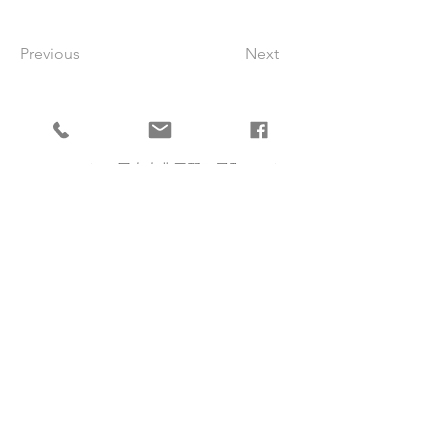
Previous
Next
​岡山県喫茶飲食生活衛生同業組合
〒700-0815 岡山市北区野田屋町2-5-15
第二丸本ビル202
TEL
086-222-8014
MAIL
33okayamacafe＠gmail.com
​Copyright ⓒ 2020 岡山県喫茶飲食生活
衛生同業組合 All Rights Reserved.